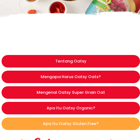
Tentang Oatsy
Mengapa Harus Oatsy Oats?
Mengenal Oatsy Super Grain Oat
Apa Itu Oatsy Organic?
Apa Itu Oatsy Gluten Free?