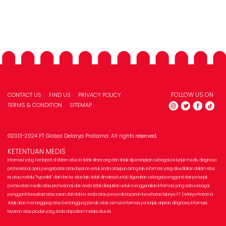
FOLLOW US ON
CONTACT US
FIND US
PRIVACY POLICY
TERMS & CONDITION
SITEMAP
©2013-2024 PT Global Delarya Pratama. All rights reserved.
KETENTUAN MEDIS
Informasi yang terdapat di dalam situs ini tidak dirancang dan tidak dipersiapkan sebagai petunjuk medis, diagnosa
professional, opini, pengobatan atau layanan untuk Anda ataupun orang lain. Informasi yang disediakan dalam situs
ini, atau melalui "hyperlink" dari dan ke situs lain, tidak dimaksud untuk digunakan sebagai pengganti dari petunjuk
perawatan medis atau profesional, dan Anda tidak dianjurkan untuk menggunakan informasi yang ada sebagai
pengganti konsultasi atau saran dari dokter Anda atau penyedia layanan kesehatan lainnya. PT Delarya Pratama
tidak akan menanggung atau bertanggung jawab atas semua informasi, petunjuk, anjuran, diagnosa, informasi,
layanan atau produk yang Anda dapatkan melalui situs ini.