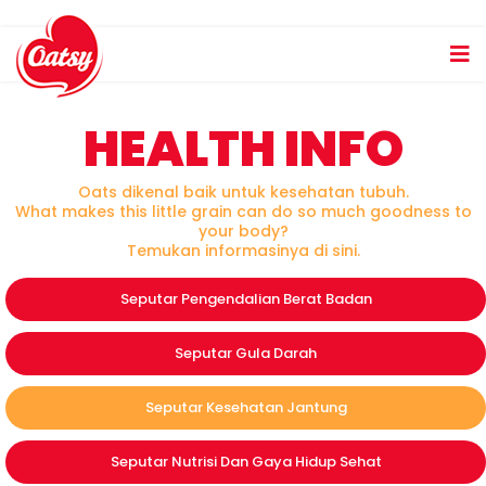
HEALTH INFO
Oats dikenal baik untuk kesehatan tubuh.
What makes this little grain can do so much goodness to
your body?
Temukan informasinya di sini.
Seputar Pengendalian Berat Badan
Seputar Gula Darah
Seputar Kesehatan Jantung
Seputar Nutrisi Dan Gaya Hidup Sehat