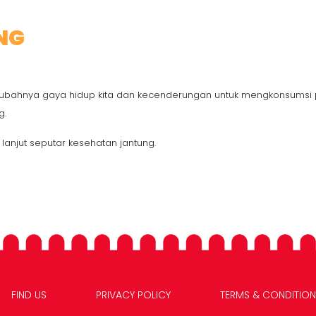
NG
erubahnya gaya hidup kita dan kecenderungan untuk mengkonsumsi p
g.
njut seputar kesehatan jantung.
FIND US
PRIVACY POLICY
TERMS & CONDITION