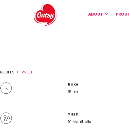
ABOUT
PROD
RECIPES >
SWEET
Bake
15 mins
YIELD
10 Meatballs