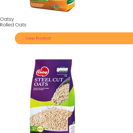
Oatsy
Rolled Oats
View Product