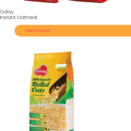
Oatsy
Instant Oatmeal
View Product