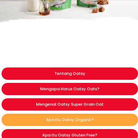
Tentang Oatsy
Mengapa Harus Oatsy Oats?
Mengenal Oatsy Super Grain Oat
Apa Itu Oatsy Organic?
Apa Itu Oatsy Gluten Free?