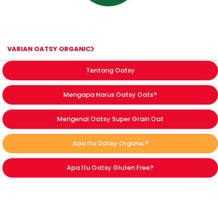
VARIAN OATSY ORGANIC
Tentang Oatsy
Mengapa Harus Oatsy Oats?
Mengenal Oatsy Super Grain Oat
Apa Itu Oatsy Organic?
Apa Itu Oatsy Gluten Free?