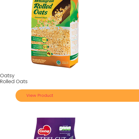
Oatsy
Rolled Oats
View Product