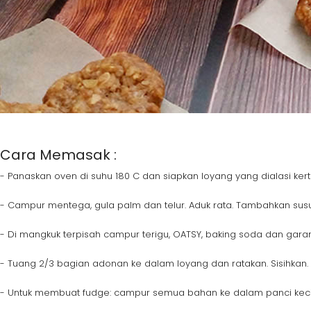
Cara Memasak :
- Panaskan oven di suhu 180 C dan siapkan loyang yang dialasi ker
- Campur mentega, gula palm dan telur. Aduk rata. Tambahkan susu 
- Di mangkuk terpisah campur terigu, OATSY, baking soda dan gar
- Tuang 2/3 bagian adonan ke dalam loyang dan ratakan. Sisihkan.
- Untuk membuat fudge: campur semua bahan ke dalam panci kecil d