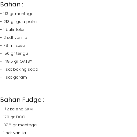
Bahan :
- 113 gr mentega
- 213 gr gula palm
- 1 butir telur
- 2 sdt vanilla
- 79 ml susu
- 150 gr terigu
- 148,5 gr OATSY
- 1 sdt baking soda
- 1 sdt garam
Bahan Fudge :
- 1/2 kaleng SKM
- 170 gr DCC
- 37,6 gr mentega
- 1 sdt vanilla