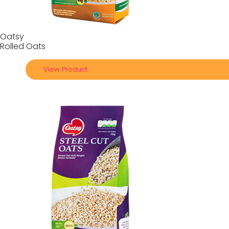
Oatsy
Rolled Oats
View Product