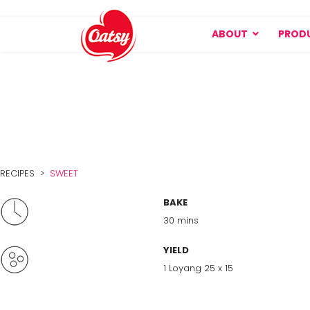
ABOUT
PROD
RECIPES >
SWEET
BAKE
30 mins
YIELD
1 Loyang 25 x 15