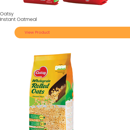
Oatsy
Instant Oatmeal
View Product