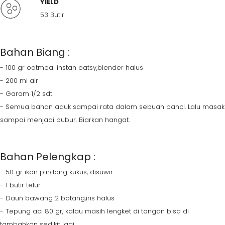
YIELD
53 Butir
Bahan Biang :
- 100 gr oatmeal instan oatsy,blender halus
- 200 ml air
- Garam 1/2 sdt
- Semua bahan aduk sampai rata dalam sebuah panci. Lalu masak
sampai menjadi bubur. Biarkan hangat.
Bahan Pelengkap :
- 50 gr ikan pindang kukus, disuwir
- 1 butir telur
- Daun bawang 2 batang,iris halus
- Tepung aci 80 gr, kalau masih lengket di tangan bisa di
tambahkan sedikit lagi.