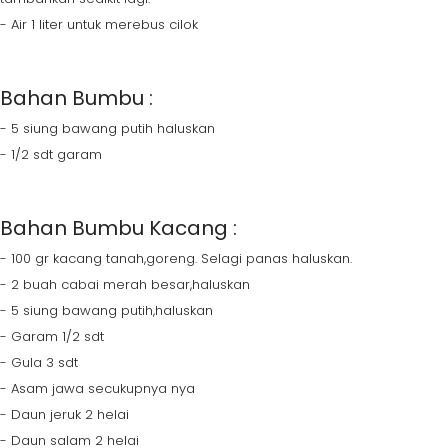
- Air 1 liter untuk merebus cilok
Bahan Bumbu :
- 5 siung bawang putih haluskan
- 1/2 sdt garam
Bahan Bumbu Kacang :
- 100 gr kacang tanah,goreng. Selagi panas haluskan.
- 2 buah cabai merah besar,haluskan
- 5 siung bawang putih,haluskan
- Garam 1/2 sdt
- Gula 3 sdt
- Asam jawa secukupnya nya
- Daun jeruk 2 helai
- Daun salam 2 helai